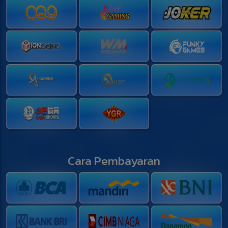
Cara Pembayaran