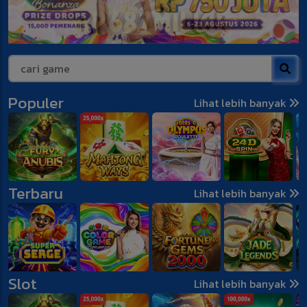
Populer
Lihat lebih banyak
Terbaru
Lihat lebih banyak
Slot
Lihat lebih banyak