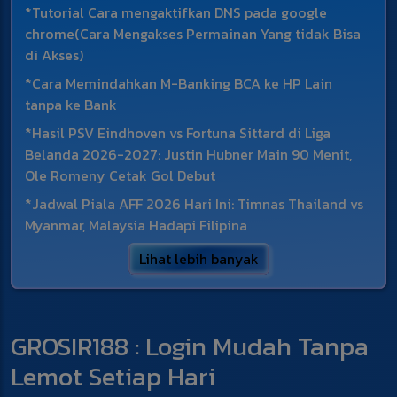
*Tutorial Cara mengaktifkan DNS pada google
chrome(Cara Mengakses Permainan Yang tidak Bisa
di Akses)
*Cara Memindahkan M-Banking BCA ke HP Lain
tanpa ke Bank
*Hasil PSV Eindhoven vs Fortuna Sittard di Liga
Belanda 2026-2027: Justin Hubner Main 90 Menit,
Ole Romeny Cetak Gol Debut
*Jadwal Piala AFF 2026 Hari Ini: Timnas Thailand vs
Myanmar, Malaysia Hadapi Filipina
Lihat lebih banyak
GROSIR188 : Login Mudah Tanpa
Lemot Setiap Hari