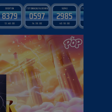
Lihat lebih banyak
OTOMACAU 16.00 WIB
SGP45
TOTOMACAU 19.00 WIB
TOTOMACAU 22.00 WIB
TO
0597
2985
5843
3064
14 : 17 : 57
40 : 17 : 57
17 : 17 : 57
20 : 17 : 57