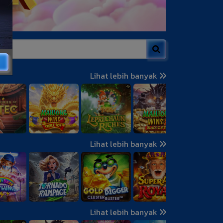
Lihat lebih banyak
Lihat lebih banyak