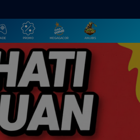
ADE
PROMO
MEGAGACOR
ANUBIS