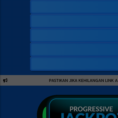
LOGIN
AN JIKA KEHILANGAN LINK AKSES BISA KE LINK ANTI NAWALA K