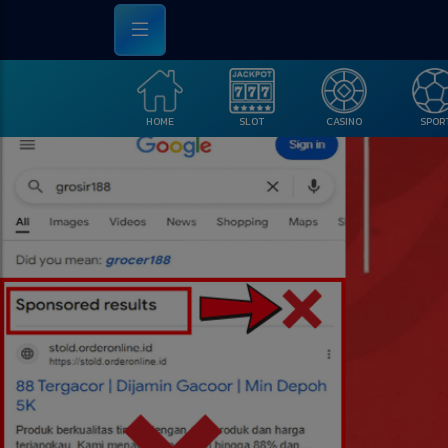
HOME
SLOT
CASINO
SPOR