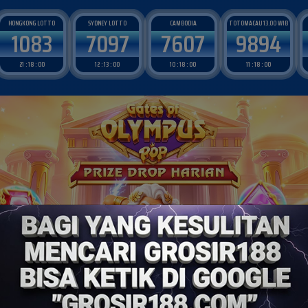
bel***53
Rp 4.800.000
SYDNEY LOTTO
CAMBODIA
TOTOMACAU 13.00 WIB
EVERTON
T
7097
7607
9894
8379
12 : 12 : 57
10 : 17 : 57
11 : 17 : 57
13 : 47 : 57