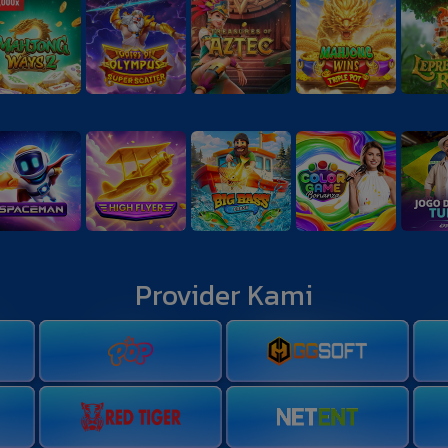
Provider Kami