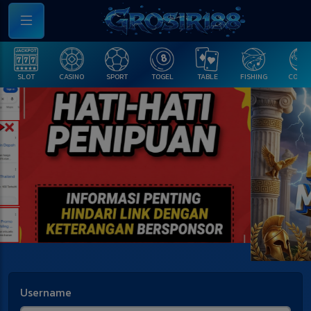
SLOT
CASINO
SPORT
TOGEL
TABLE
FISHING
COCK F
Username