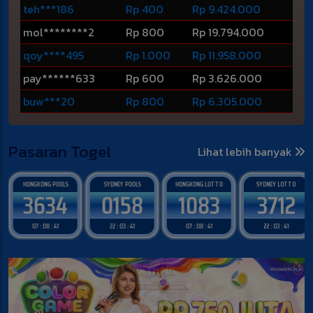
teh***186
Rp 400
Rp 9.424.000
mol********2
Rp 800
Rp 19.794.000
qoy****495
Rp 1.000
Rp 11.958.000
pay******633
Rp 600
Rp 3.626.000
buw***20
Rp 800
Rp 6.305.000
Pasaran Togel
Lihat lebih banyak
HONGKONG POOLS
SYDNEY POOLS
HONGKONG LOTTO
SYDNEY LOTTO
3634
0158
1083
3712
07 : 08 : 39
22 : 03 : 39
07 : 08 : 39
22 : 03 : 39