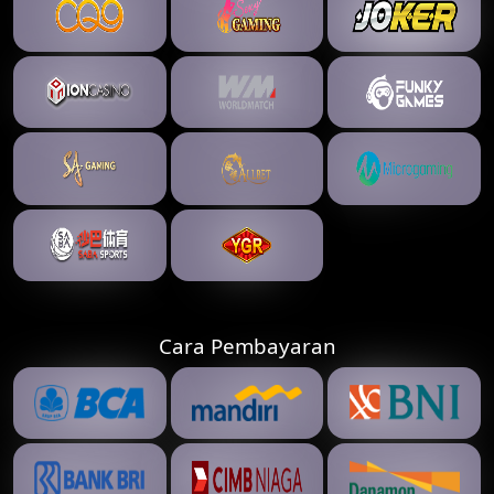
Cara Pembayaran