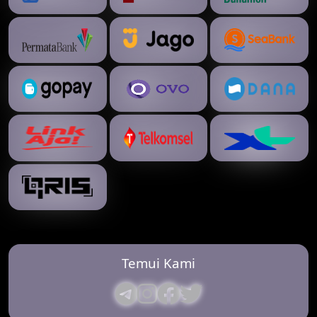
Temui Kami