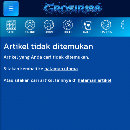
SLOT
CASINO
SPORT
TOGEL
TABLE
FISHING
COCK F
Artikel tidak ditemukan
Artikel yang Anda cari tidak ditemukan.
Silakan kembali ke
halaman utama
.
Atau silakan cari artikel lainnya di
halaman artikel
.