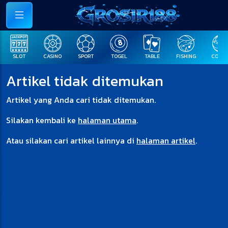
SLOT
CASINO
SPORT
TOGEL
TABLE
FISHING
COCK F
Artikel tidak ditemukan
Artikel yang Anda cari tidak ditemukan.
Silakan kembali ke
halaman utama
.
Atau silakan cari artikel lainnya di
halaman artikel
.