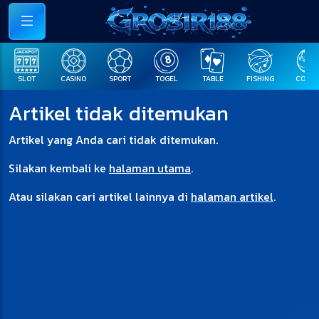
SLOT
CASINO
SPORT
TOGEL
TABLE
FISHING
COCK F
Artikel tidak ditemukan
Artikel yang Anda cari tidak ditemukan.
Silakan kembali ke
halaman utama
.
Atau silakan cari artikel lainnya di
halaman artikel
.