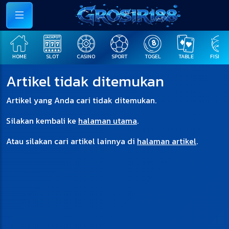
HOME
SLOT
CASINO
SPORT
TOGEL
TABLE
FISHIN
Artikel tidak ditemukan
Artikel yang Anda cari tidak ditemukan.
Silakan kembali ke
halaman utama
.
Atau silakan cari artikel lainnya di
halaman artikel
.