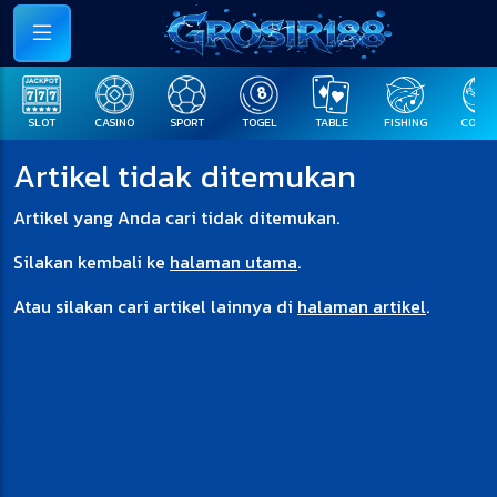
SLOT
CASINO
SPORT
TOGEL
TABLE
FISHING
COCK F
Artikel tidak ditemukan
Artikel yang Anda cari tidak ditemukan.
Silakan kembali ke
halaman utama
.
Atau silakan cari artikel lainnya di
halaman artikel
.