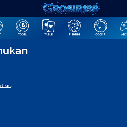
T
TOGEL
TABLE
FISHING
COCK F.
ARC
emukan
tikel
.