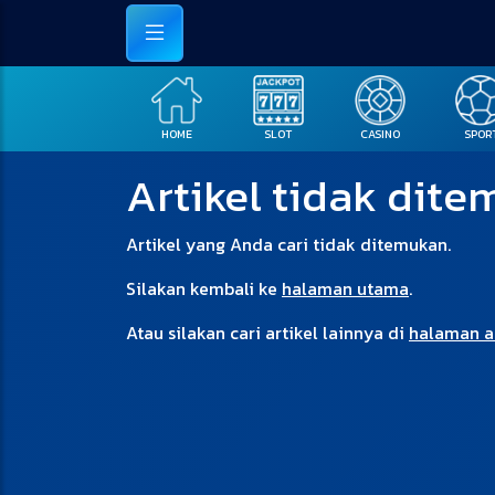
HOME
SLOT
CASINO
SPOR
Artikel tidak dit
Artikel yang Anda cari tidak ditemukan.
Silakan kembali ke
halaman utama
.
Atau silakan cari artikel lainnya di
halaman ar