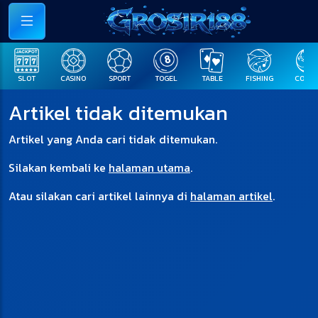
SLOT
CASINO
SPORT
TOGEL
TABLE
FISHING
COCK F
Artikel tidak ditemukan
Artikel yang Anda cari tidak ditemukan.
Silakan kembali ke
halaman utama
.
Atau silakan cari artikel lainnya di
halaman artikel
.