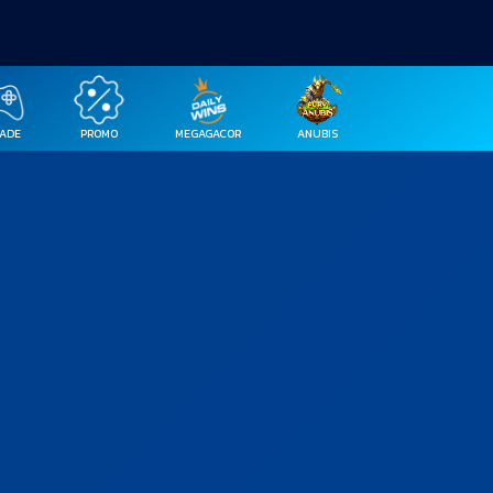
ADE
PROMO
MEGAGACOR
ANUBIS