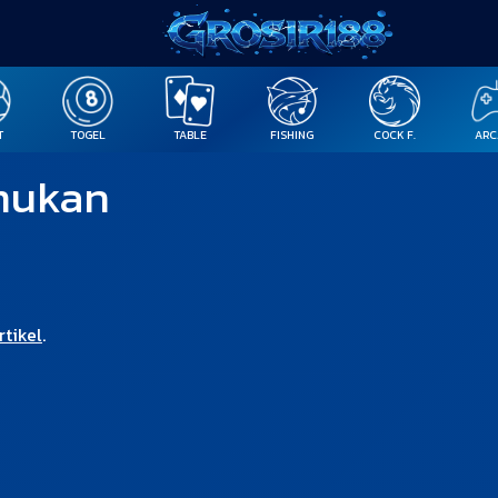
T
TOGEL
TABLE
FISHING
COCK F.
ARC
emukan
tikel
.