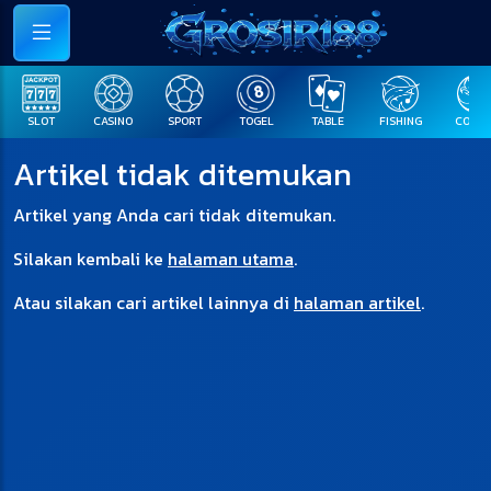
SLOT
CASINO
SPORT
TOGEL
TABLE
FISHING
COCK F
Artikel tidak ditemukan
Artikel yang Anda cari tidak ditemukan.
Silakan kembali ke
halaman utama
.
Atau silakan cari artikel lainnya di
halaman artikel
.