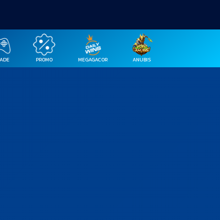
ADE
PROMO
MEGAGACOR
ANUBIS