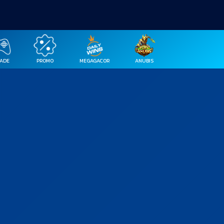
ADE
PROMO
MEGAGACOR
ANUBIS