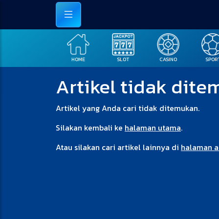
HOME
SLOT
CASINO
SPOR
Artikel tidak dit
Artikel yang Anda cari tidak ditemukan.
Silakan kembali ke
halaman utama
.
Atau silakan cari artikel lainnya di
halaman ar