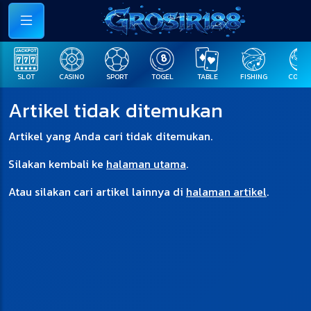
SLOT
CASINO
SPORT
TOGEL
TABLE
FISHING
COCK F
Artikel tidak ditemukan
Artikel yang Anda cari tidak ditemukan.
Silakan kembali ke
halaman utama
.
Atau silakan cari artikel lainnya di
halaman artikel
.