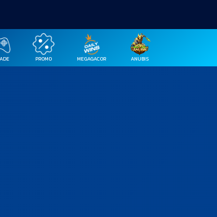
ADE
PROMO
MEGAGACOR
ANUBIS