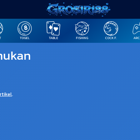
T
TOGEL
TABLE
FISHING
COCK F.
ARC
emukan
tikel
.