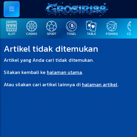
SLOT
CASINO
SPORT
TOGEL
TABLE
FISHING
COCK F
Artikel tidak ditemukan
Artikel yang Anda cari tidak ditemukan.
Silakan kembali ke
halaman utama
.
Atau silakan cari artikel lainnya di
halaman artikel
.