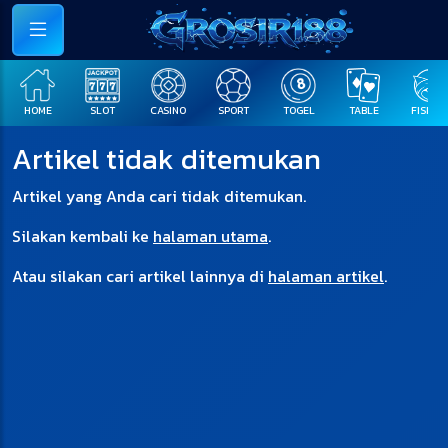
HOME
SLOT
CASINO
SPORT
TOGEL
TABLE
FISHIN
Artikel tidak ditemukan
Artikel yang Anda cari tidak ditemukan.
Silakan kembali ke
halaman utama
.
Atau silakan cari artikel lainnya di
halaman artikel
.