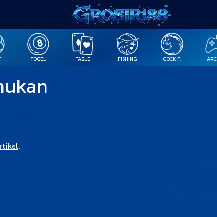
T
TOGEL
TABLE
FISHING
COCK F.
ARC
emukan
tikel
.