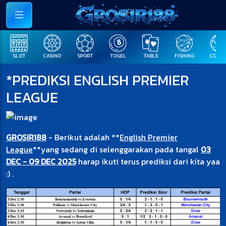
SLOT
CASINO
SPORT
TOGEL
TABLE
FISHING
COCK F
*PREDIKSI ENGLISH PREMIER
LEAGUE
GROSIR188
- Berikut adalah **
English Premier
League
**yang sedang di selenggarakan pada tangal
03
DEC - 09 DEC 2025
harap ikuti terus prediksi dari kita yaa
:) .