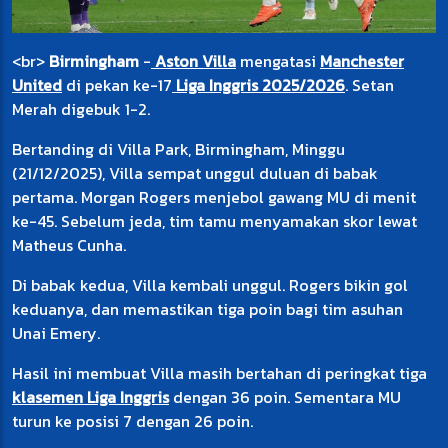
<br>
Birmingham
-
Aston Villa
mengatasi
Manchester
United
di pekan ke-17
Liga Inggris 2025/2026
. Setan
Merah digebuk 1-2.
Bertanding di Villa Park, Birmingham, Minggu
(21/12/2025), Villa sempat unggul duluan di babak
pertama. Morgan Rogers menjebol gawang MU di menit
ke-45. Sebelum jeda, tim tamu menyamakan skor lewat
Matheus Cunha.
Di babak kedua, Villa kembali unggul. Rogers bikin gol
keduanya, dan memastikan tiga poin bagi tim asuhan
Unai Emery.
Hasil ini membuat Villa masih bertahan di peringkat tiga
klasemen Liga Inggris
dengan 36 poin. Sementara MU
turun ke posisi 7 dengan 26 poin.