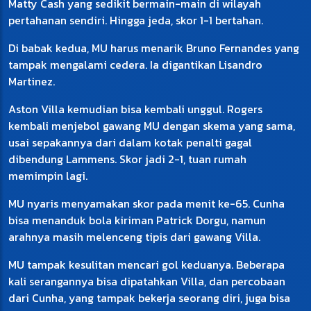
Matty Cash yang sedikit bermain-main di wilayah
pertahanan sendiri. Hingga jeda, skor 1-1 bertahan.
Di babak kedua, MU harus menarik Bruno Fernandes yang
tampak mengalami cedera. Ia digantikan Lisandro
Martinez.
Aston Villa kemudian bisa kembali unggul. Rogers
kembali menjebol gawang MU dengan skema yang sama,
usai sepakannya dari dalam kotak penalti gagal
dibendung Lammens. Skor jadi 2-1, tuan rumah
memimpin lagi.
MU nyaris menyamakan skor pada menit ke-65. Cunha
bisa menanduk bola kiriman Patrick Dorgu, namun
arahnya masih melenceng tipis dari gawang Villa.
MU tampak kesulitan mencari gol keduanya. Beberapa
kali serangannya bisa dipatahkan Villa, dan percobaan
dari Cunha, yang tampak bekerja seorang diri, juga bisa