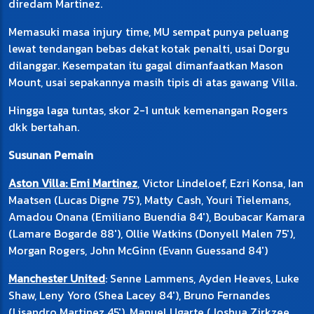
diredam Martinez.
Memasuki masa injury time, MU sempat punya peluang
lewat tendangan bebas dekat kotak penalti, usai Dorgu
dilanggar. Kesempatan itu gagal dimanfaatkan Mason
Mount, usai sepakannya masih tipis di atas gawang Villa.
Hingga laga tuntas, skor 2-1 untuk kemenangan Rogers
dkk bertahan.
Susunan Pemain
Aston Villa: Emi Martinez
, Victor Lindeloef, Ezri Konsa, Ian
Maatsen (Lucas Digne 75'), Matty Cash, Youri Tielemans,
Amadou Onana (Emiliano Buendia 84'), Boubacar Kamara
(Lamare Bogarde 88'), Ollie Watkins (Donyell Malen 75'),
Morgan Rogers, John McGinn (Evann Guessand 84')
Manchester United
: Senne Lammens, Ayden Heaves, Luke
Shaw, Leny Yoro (Shea Lacey 84'), Bruno Fernandes
(Lisandro Martinez 45'), Manuel Ugarte (Joshua Zirkzee