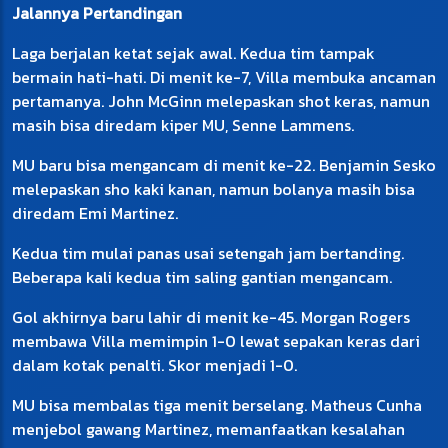
Jalannya Pertandingan
Laga berjalan ketat sejak awal. Kedua tim tampak
bermain hati-hati. Di menit ke-7, Villa membuka ancaman
pertamanya. John McGinn melepaskan shot keras, namun
masih bisa diredam kiper MU, Senne Lammens.
MU baru bisa mengancam di menit ke-22. Benjamin Sesko
melepaskan sho kaki kanan, namun bolanya masih bisa
diredam Emi Martinez.
Kedua tim mulai panas usai setengah jam bertanding.
Beberapa kali kedua tim saling gantian mengancam.
Gol akhirnya baru lahir di menit ke-45. Morgan Rogers
membawa Villa memimpin 1-0 lewat sepakan keras dari
dalam kotak penalti. Skor menjadi 1-0.
MU bisa membalas tiga menit berselang. Matheus Cunha
menjebol gawang Martinez, memanfaatkan kesalahan