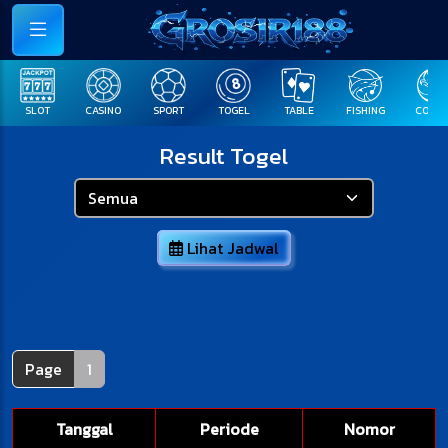
SLOT
CASINO
SPORT
TOGEL
TABLE
FISHING
COCK F
Result Togel
Lihat Jadwal
Page
1
Tanggal
Periode
Nomor