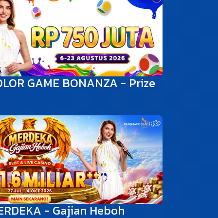
COLOR GAME BONANZA - Prize
MERDEKA - Gajian Heboh