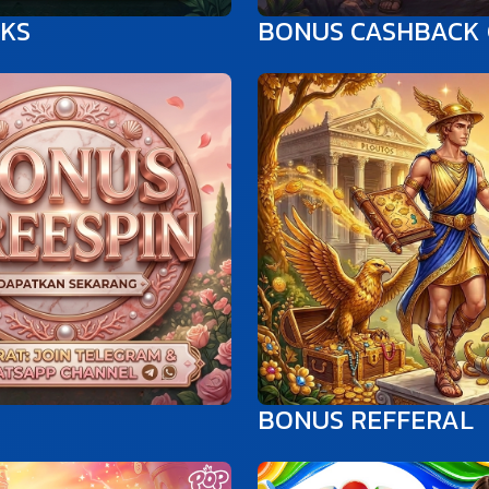
KS
BONUS CASHBACK 
BONUS REFFERAL