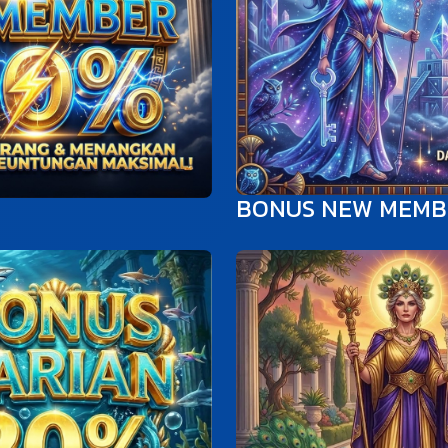
BONUS NEW MEMB