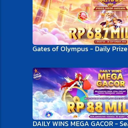
Gates of Olympus - Daily Priz
DAILY WINS MEGA GACOR - Sea