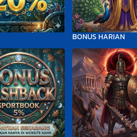
BONUS HARIAN