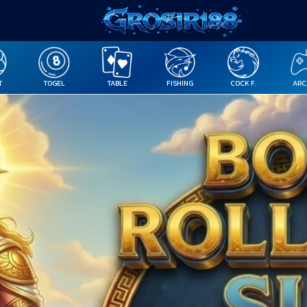
T
TOGEL
TABLE
FISHING
COCK F.
ARC