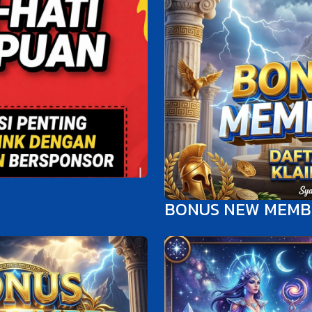
BONUS NEW MEMB